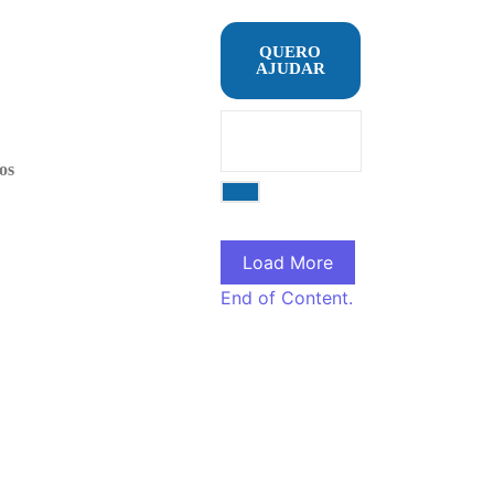
QUERO
AJUDAR
os
Load More
End of Content.