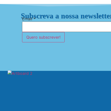
Subscreva a nossa newslette
Email
*
Quero subscrever!