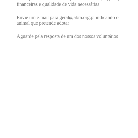
financeiras e qualidade de vida necessárias
Envie um e-mail para geral@abra.org.pt indicando o
animal que pretende adotar
Aguarde pela resposta de um dos nossos voluntários
Adotar um cão ou um gato
requer muita
responsabilidade e
dedicação.