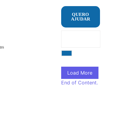
QUERO
AJUDAR
os
Load More
End of Content.