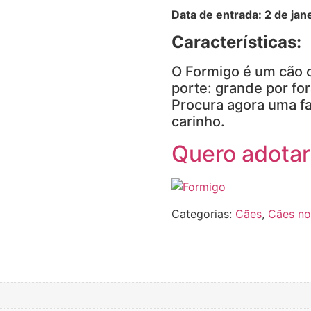
Data de entrada: 2 de jan
Características:
O Formigo é um cão c
porte: grande por fo
Procura agora uma fa
carinho.
Quero adotar
Categorias:
Cães
,
Cães n