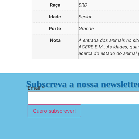
Raça
SRD
Idade
Sénior
Porte
Grande
Nota
A entrada dos animais no sit
AGERE E.M.. As idades, quan
acerca do estado do animal (
Subscreva a nossa newslette
Email
*
Quero subscrever!