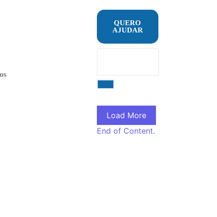
QUERO
AJUDAR
os
Load More
End of Content.