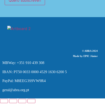
Quero subscrever!
© ABRA 2024
Made by EPIC Júnior
MBWay: +351 910 439 308
IBAN: PT50 0033 0000 4529 1630 6200 5
PayPal: M8EEG3S9VW9R4
geral@abra.org.pt